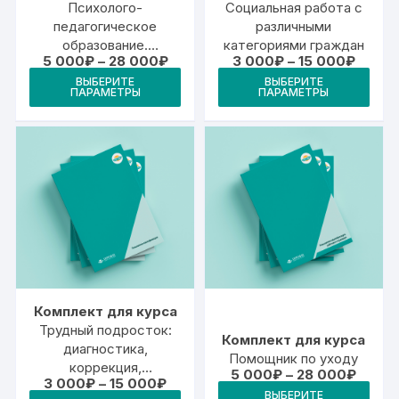
Психолого-
Социальная работа с
педагогическое
различными
образование.
категориями граждан
Диапазон
Диапа
5 000
₽
–
28 000
₽
3 000
₽
–
15 000
₽
Социальная педагогика
цен:
цен:
Этот
Это
и психология в
ВЫБЕРИТЕ
ВЫБЕРИТЕ
5
3
ПАРАМЕТРЫ
ПАРАМЕТРЫ
товар
тов
000₽
000₽
системе социальной
–
–
работы
имеет
име
28
15
000₽
000₽
несколько
неск
вариаций.
вари
Опции
Опц
можно
мож
выбрать
выб
на
на
странице
стр
товара.
това
Комплект для курса
Трудный подросток:
Комплект для курса
диагностика,
Помощник по уходу
коррекция,
Диапа
5 000
₽
–
28 000
₽
Диапазон
3 000
₽
–
15 000
₽
профилактика
цен:
Это
цен:
ВЫБЕРИТЕ