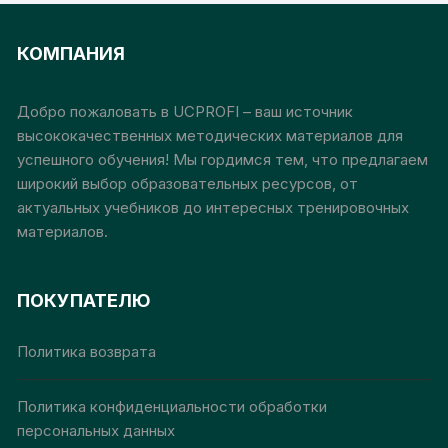
обслуживания
вариаций.
вари
Опции
Опц
КОМПАНИЯ
можно
мож
выбрать
выб
на
на
Добро пожаловать в UCPROFI – ваш источник
странице
стр
высококачественных методических материалов для
товара.
това
успешного обучения! Мы гордимся тем, что предлагаем
широкий выбор образовательных ресурсов, от
актуальных учебников до интересных тренировочных
материалов.
ПОКУПАТЕЛЮ
Политика возврата
Политика конфиденциальности обработки
персональных данных