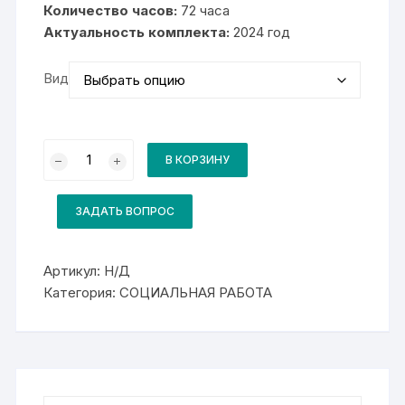
–
Количество часов:
72 часа
15
Актуальность комплекта:
000₽
2024 год
Вид
Количество
товара
В КОРЗИНУ
Комплект
для
курса
Психологическое
ЗАДАТЬ ВОПРОС
сопровождение
технологий
социальной
работы
Артикул:
Н/Д
Категория:
СОЦИАЛЬНАЯ РАБОТА