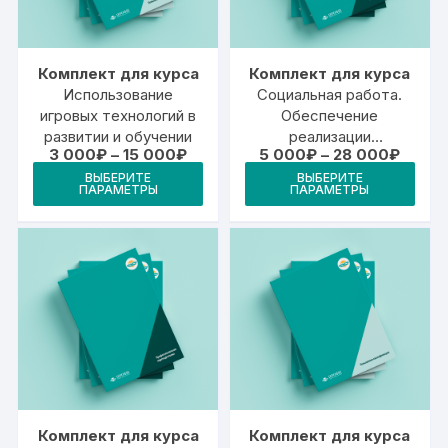
Комплект для курса
Комплект для курса
Использование
Социальная работа.
игровых технологий в
Обеспечение
развитии и обучении
реализации
Диапазон
Диапа
3 000
₽
–
15 000
₽
5 000
₽
–
28 000
₽
социальных услуг и
цен:
цен:
Этот
Это
мер социальной
ВЫБЕРИТЕ
ВЫБЕРИТЕ
3
5
ПАРАМЕТРЫ
ПАРАМЕТРЫ
товар
тов
000₽
000₽
поддержки населения
–
–
имеет
име
15
28
000₽
000₽
несколько
неск
вариаций.
вари
Опции
Опц
можно
мож
выбрать
выб
на
на
странице
стр
товара.
това
Комплект для курса
Комплект для курса