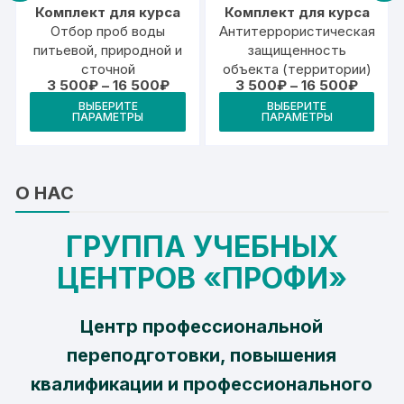
Комплект для курса
Комплект для курса
Отбор проб воды
Антитеррористическая
питьевой, природной и
защищенность
сточной
объекта (территории)
апазон
Диапазон
Диапаз
3 500
₽
–
16 500
₽
3 500
₽
–
16 500
₽
:
цен:
цен:
Этот
Этот
Это
ВЫБЕРИТЕ
ВЫБЕРИТЕ
3
3
ПАРАМЕТРЫ
ПАРАМЕТРЫ
товар
товар
тов
0₽
500₽
500₽
–
–
имеет
имеет
име
16
16
0₽
500₽
500₽
несколько
несколько
нес
вариаций.
вариаций.
вари
О НАС
Опции
Опции
Опц
можно
можно
мож
ГРУППА УЧЕБНЫХ
выбрать
выбрать
выб
ЦЕНТРОВ «ПРОФИ»
на
на
на
странице
странице
стр
товара.
товара.
това
Центр профессиональной
переподготовки, повышения
квалификации и профессионального