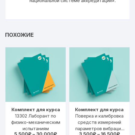
национальной системе аккредитации».
ПОХОЖИЕ
Комплект для курса
Комплект для курса
13302 Лаборант по
Поверка и калибровка
физико-механическим
средств измерений
испытаниям
параметров вибрации
Диапазон
Диапа
5 500
₽
–
30 000
₽
3 500
₽
–
16 500
₽
и удара