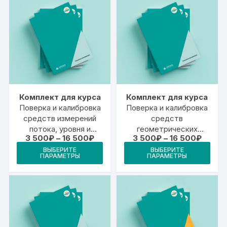
несколько
вари
вариаций.
Опц
Опции
мож
можно
выб
выбрать
на
на
стр
странице
това
товара.
Комплект для курса
Комплект для курса
Поверка и калибровка
Поверка и калибровка
средств измерений
средств
потока, уровня и
геометрических
Диапазон
Диапа
3 500
₽
–
16 500
₽
3 500
₽
–
16 500
₽
объема веществ
измерений
цен:
цен:
Этот
Это
ВЫБЕРИТЕ
ВЫБЕРИТЕ
3
3
ПАРАМЕТРЫ
ПАРАМЕТРЫ
товар
тов
500₽
500₽
–
–
имеет
име
16
16
500₽
500₽
несколько
неск
вариаций.
вари
Опции
Опц
можно
мож