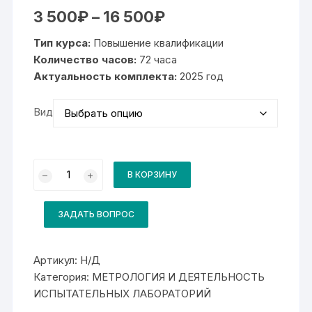
Диапазон
3 500
₽
–
16 500
₽
цен:
3
Тип курса:
Повышение квалификации
500₽
–
Количество часов:
72 часа
16
Актуальность комплекта:
500₽
2025 год
Вид
Количество
товара
В КОРЗИНУ
Комплект
для
курса
Метрологическое
ЗАДАТЬ ВОПРОС
обеспечение
производственной
деятельности
(Повышение
Артикул:
Н/Д
квалификации)
Категория:
МЕТРОЛОГИЯ И ДЕЯТЕЛЬНОСТЬ
ИСПЫТАТЕЛЬНЫХ ЛАБОРАТОРИЙ