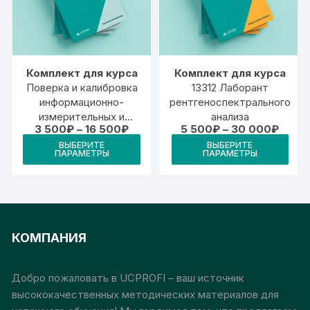
выбрать
выб
на
на
странице
стр
товара.
това
Комплект для курса
Комплект для курса
Поверка и калибровка
13312 Лаборант
информационно-
рентгеноспектрального
измерительных и
анализа
Диапазон
Диапа
3 500
₽
–
16 500
₽
5 500
₽
–
30 000
₽
управляющих систем
цен:
цен:
Этот
Это
ВЫБЕРИТЕ
ВЫБЕРИТЕ
3
5
ПАРАМЕТРЫ
ПАРАМЕТРЫ
товар
тов
500₽
500₽
–
–
имеет
име
16
30
500₽
000₽
несколько
нес
вариаций.
вари
Опции
Опц
КОМПАНИЯ
можно
мож
выбрать
выб
на
на
Добро пожаловать в UCPROFI – ваш источник
странице
стр
высококачественных методических материалов для
товара.
това