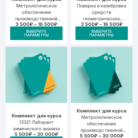
Метрологическое
Поверка и калибровка
обеспечение
средств
производственной
геометрических
Диапазон
Диапа
3 500
₽
–
16 500
₽
3 500
₽
–
16 500
₽
деятельности
измерений
цен:
цен:
Этот
Это
(Повышение
ВЫБЕРИТЕ
ВЫБЕРИТЕ
3
3
ПАРАМЕТРЫ
ПАРАМЕТРЫ
товар
тов
500₽
500₽
квалификации)
–
–
имеет
име
16
16
500₽
500₽
несколько
неск
вариаций.
вари
Опции
Опц
можно
мож
выбрать
выб
на
на
странице
стр
товара.
това
Комплект для курса
Комплект для курса
Метрологическое
13321 Лаборант
обеспечение
химического анализа
производственной
Диапазон
5 500
₽
–
30 000
₽
Диапа
5 500
₽
–
30 000
₽
деятельности