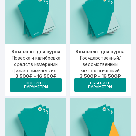
Комплект для курса
Комплект для курса
Поверка и калибровка
Государственный/
средств измерений
ведомственный
физико-химических и
метрологический
Диапазон
Диапа
3 500
₽
–
16 500
₽
3 500
₽
–
16 500
₽
оптико-физических
надзор
цен:
цен:
Этот
Это
измерений состава и
ВЫБЕРИТЕ
ВЫБЕРИТЕ
3
3
ПАРАМЕТРЫ
ПАРАМЕТРЫ
товар
тов
500₽
500₽
свойств веществ
–
–
имеет
име
16
16
500₽
500₽
несколько
неск
вариаций.
вари
Опции
Опц
можно
мож
выбрать
выб