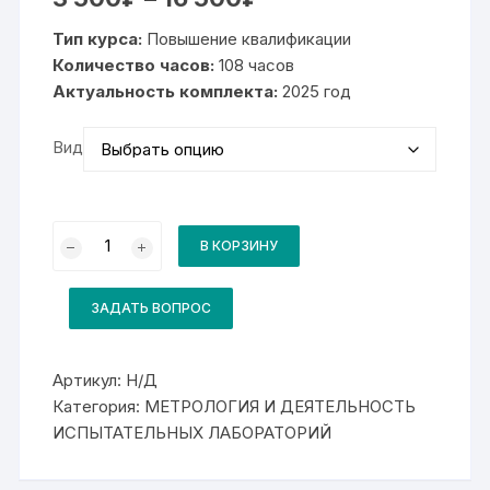
цен:
3
Тип курса:
Повышение квалификации
500₽
–
Количество часов:
108 часов
16
Актуальность комплекта:
500₽
2025 год
Вид
Количество
товара
В КОРЗИНУ
Комплект
для
курса
Поверка
ЗАДАТЬ ВОПРОС
и
калибровка
информационно-
измерительных
Артикул:
Н/Д
и
Категория:
МЕТРОЛОГИЯ И ДЕЯТЕЛЬНОСТЬ
управляющих
систем
ИСПЫТАТЕЛЬНЫХ ЛАБОРАТОРИЙ