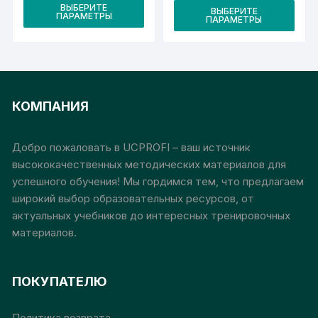
цен:
Этот
цен:
Это
ВЫБЕРИТЕ
5
ВЫБЕРИТЕ
5
ПАРАМЕТРЫ
товар
ПАРАМЕТРЫ
500₽
тов
500₽
–
–
имеет
име
30
30
000₽
несколько
000₽
неск
вариаций.
вари
Опции
Опц
КОМПАНИЯ
можно
мож
выбрать
выб
на
на
Добро пожаловать в UCPROFI – ваш источник
странице
стр
высококачественных методических материалов для
товара.
това
успешного обучения! Мы гордимся тем, что предлагаем
широкий выбор образовательных ресурсов, от
актуальных учебников до интересных тренировочных
материалов.
ПОКУПАТЕЛЮ
Политика возврата