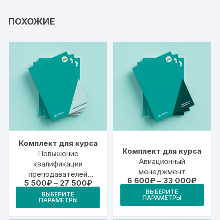
ПОХОЖИЕ
Комплект для курса
Комплект для курса
Повышение
Авиационный
квалификации
менеджмент
преподавателей
Диапа
6 600
₽
–
33 000
₽
Диапазон
5 500
₽
–
27 500
₽
авиационных учебных
цен:
Это
цен:
Этот
ВЫБЕРИТЕ
6
центров в области
ВЫБЕРИТЕ
5
ПАРАМЕТРЫ
тов
ПАРАМЕТРЫ
600₽
товар
500₽
человеческого
–
–
име
фактора
имеет
33
27