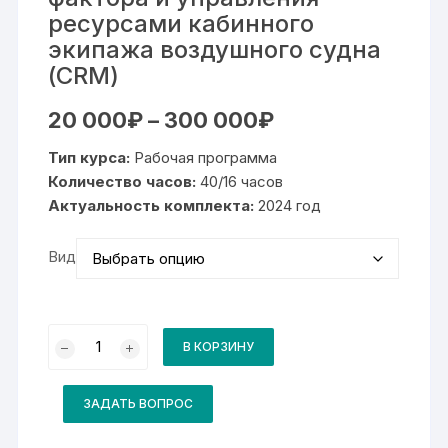
ресурсами кабинного
экипажа воздушного судна
(CRM)
Диапазон
20 000
₽
–
300 000
₽
цен:
20
Тип курса:
Рабочая программа
000₽
–
Количество часов:
40/16 часов
300
Актуальность комплекта:
2024 год
000₽
Вид
Количество
товара
В КОРЗИНУ
Комплект
для
курса
Подготовка
ЗАДАТЬ ВОПРОС
членов
кабинного