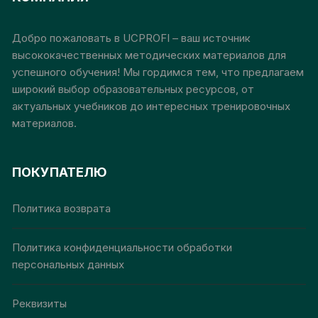
можно
мож
выбрать
выб
на
на
Добро пожаловать в UCPROFI – ваш источник
странице
стр
высококачественных методических материалов для
товара.
това
успешного обучения! Мы гордимся тем, что предлагаем
широкий выбор образовательных ресурсов, от
актуальных учебников до интересных тренировочных
материалов.
ПОКУПАТЕЛЮ
Политика возврата
Политика конфиденциальности обработки
персональных данных
Реквизиты