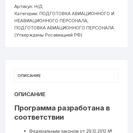
экипажа
в
Артикул:
Н/Д
области
Категории:
ПОДГОТОВКА АВИАЦИОННОГО И
человеческого
фактора
НЕАВИАЦИОННОГО ПЕРСОНАЛА
,
и
управления
ПОДГОТОВКА АВИАЦИОННОГО ПЕРСОНАЛА
ресурсами
(Утверждены Росавиацией РФ)
кабинного
экипажа
воздушного
судна
(CRM)
ОПИСАНИЕ
ОПИСАНИЕ
Программа разработана в
соответствии
Федеральным законом от 29.12.2012 №