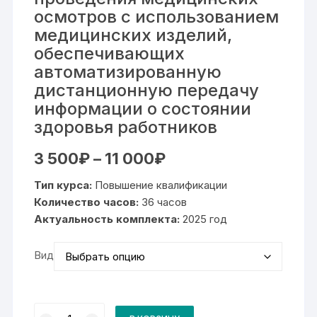
осмотров с использованием
медицинских изделий,
обеспечивающих
автоматизированную
дистанционную передачу
информации о состоянии
здоровья работников
Диапазон
3 500
₽
–
11 000
₽
цен:
3
Тип курса:
Повышение квалификации
500₽
–
Количество часов:
36 часов
11
Актуальность комплекта:
000₽
2025 год
Вид
Количество