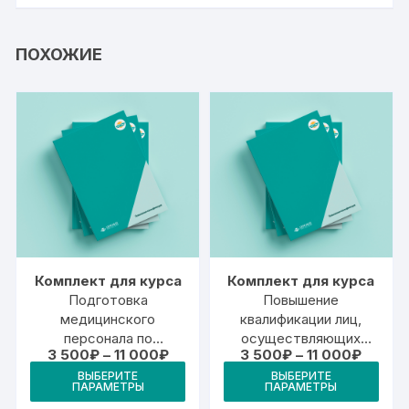
ПОХОЖИЕ
Комплект для курса
Комплект для курса
Подготовка
Повышение
медицинского
квалификации лиц,
персонала по
осуществляющих
Диапазон
Диапаз
3 500
₽
–
11 000
₽
3 500
₽
–
11 000
₽
вопросам проведения
сопровождение детей
цен:
цен:
Этот
Это
предсменных,
при организованных
ВЫБЕРИТЕ
ВЫБЕРИТЕ
3
3
ПАРАМЕТРЫ
ПАРАМЕТРЫ
товар
тов
500₽
500₽
предрейсовых и
перевозках
–
–