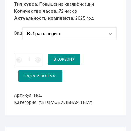
3
Тип курса:
Повышение квалификации
500₽
–
Количество часов:
72 часов
11
Актуальность комплекта:
000₽
2025 год
Вид
Количество
товара
В КОРЗИНУ
Комплект
для
курса
Специалист,
ЗАДАТЬ ВОПРОС
ответственный
за
обеспечение
безопасности
Артикул:
Н/Д
дорожного
Категория:
АВТОМОБИЛЬНАЯ ТЕМА
движения