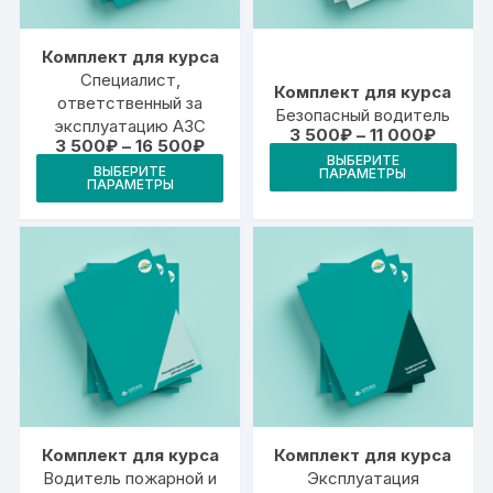
Комплект для курса
Специалист,
Комплект для курса
ответственный за
Безопасный водитель
эксплуатацию АЗС
Диапаз
3 500
₽
–
11 000
₽
Диапазон
3 500
₽
–
16 500
₽
цен:
Это
цен:
ВЫБЕРИТЕ
Этот
3
ВЫБЕРИТЕ
ПАРАМЕТРЫ
3
тов
500₽
ПАРАМЕТРЫ
товар
500₽
–
име
–
11
имеет
16
000₽
неск
500₽
несколько
вари
вариаций.
Опц
Опции
мож
можно
выб
выбрать
на
на
стр
странице
това
товара.
Комплект для курса
Комплект для курса
Водитель пожарной и
Эксплуатация