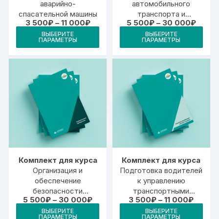
аварийно-
автомобильного
спасательной машины
транспорта и
Диапазон
Диапа
3 500
₽
–
11 000
₽
5 500
₽
–
30 000
₽
транспортно-
цен:
цен:
Этот
Это
технологических
ВЫБЕРИТЕ
ВЫБЕРИТЕ
3
5
ПАРАМЕТРЫ
ПАРАМЕТРЫ
товар
тов
500₽
500₽
машин
–
–
имеет
име
11
30
000₽
000₽
несколько
неск
вариаций.
вари
Опции
Опц
можно
мож
выбрать
выб
на
на
странице
стр
товара.
това
Комплект для курса
Комплект для курса
Организация и
Подготовка водителей
обеспечение
к управлению
безопасности
транспортными
Диапазон
Диапаз
5 500
₽
–
30 000
₽
3 500
₽
–
11 000
₽
дорожного движения
средствами,
цен:
цен:
Этот
Это
(специалист БДД)
оборудованными
ВЫБЕРИТЕ
ВЫБЕРИТЕ
5
3
ПАРАМЕТРЫ
ПАРАМЕТРЫ