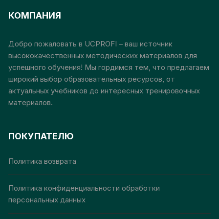
сжиженном
Опции
Опц
углеводородном газе
КОМПАНИЯ
можно
мож
выбрать
выб
на
на
Добро пожаловать в UCPROFI – ваш источник
странице
стр
высококачественных методических материалов для
товара.
това
успешного обучения! Мы гордимся тем, что предлагаем
широкий выбор образовательных ресурсов, от
актуальных учебников до интересных тренировочных
материалов.
ПОКУПАТЕЛЮ
Политика возврата
Политика конфиденциальности обработки
персональных данных