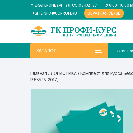
Перейти
ЕКАТЕРИНБУРГ, УЛ. СОЮЗНАЯ 27
6:00- 16:00 
к
SITEINFO@UCPROFI.RU
ОБРАТНАЯ СВЯЗЬ
содержимому
КАТАЛОГ
ГЛАВНА
Главная
/
ЛОГИСТИКА
/ Комплект для курса Без
Р 55525-2017)