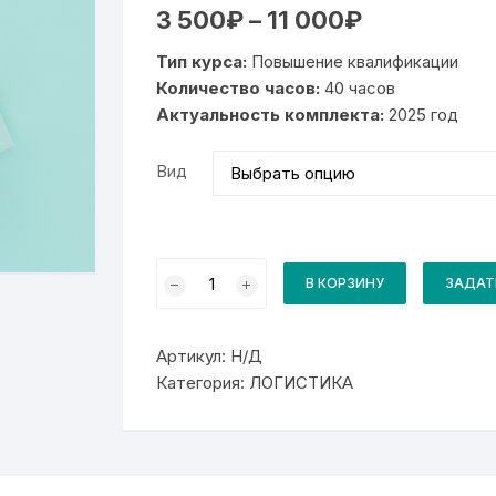
Диапазон
3 500
₽
–
11 000
₽
цен:
3
Тип курса:
Повышение квалификации
500₽
–
Количество часов:
40 часов
11
Актуальность комплекта:
000₽
2025 год
Вид
Количество
товара
В КОРЗИНУ
ЗАДАТ
Комплект
для
курса
Безопасная
Артикул:
Н/Д
эксплуатация
стеллажного
Категория:
ЛОГИСТИКА
оборудования.
Техническое
освидетельствование
(в
соответствии
с