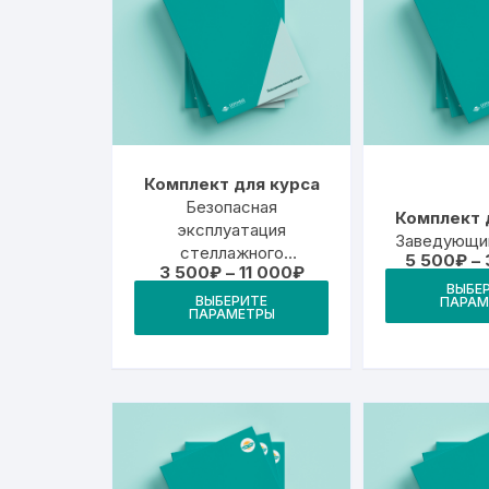
Комплект для курса
Безопасная
Комплект 
эксплуатация
Заведующи
стеллажного
5 500
₽
–
Диапазон
3 500
₽
–
11 000
₽
оборудования.
цен:
ВЫБЕ
Этот
Техническое
ВЫБЕРИТЕ
3
ПАРАМ
ПАРАМЕТРЫ
товар
500₽
освидетельствование
–
(в соответствии с
имеет
11
ГОСТ Р 59912-2021)
000₽
несколько
вариаций.
Опции
можно
выбрать