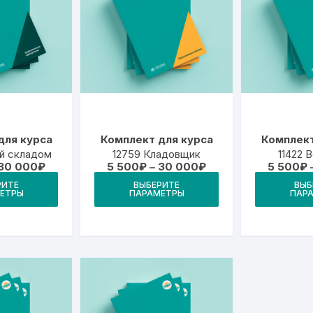
для курса
Комплект для курса
Комплект
й складом
12759 Кладовщик
11422 
Диапазон
Диапазон
30 000
₽
5 500
₽
–
30 000
₽
5 500
₽
цен:
цен:
Этот
Этот
РИТЕ
ВЫБЕРИТЕ
ВЫБ
5
5
ЕТРЫ
ПАРАМЕТРЫ
ПАР
товар
товар
500₽
500₽
–
–
имеет
имеет
30
30
000₽
000₽
несколько
несколько
вариаций.
вариаций.
Опции
Опции
можно
можно
выбрать
выбрать