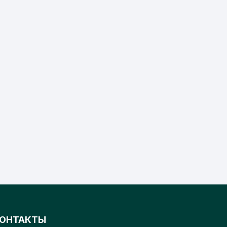
на
на
странице
странице
товара.
товара.
ОНТАКТЫ