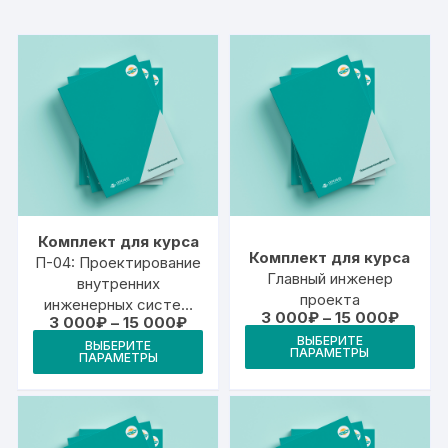
Комплект для курса
Комплект для курса
П-04: Проектирование
Главный инженер
внутренних
проекта
инженерных систем
Диапа
3 000
₽
–
15 000
₽
Диапазон
3 000
₽
–
15 000
₽
отопления,
цен:
Это
цен:
Этот
ВЫБЕРИТЕ
3
вентиляции,
ВЫБЕРИТЕ
3
ПАРАМЕТРЫ
тов
ПАРАМЕТРЫ
000₽
товар
000₽
теплогазоснабжения,
–
–
име
водоснабжения и
имеет
15
15
000₽
неск
водоотведения
000₽
несколько
вари
вариаций.