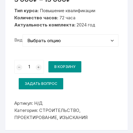
цен:
3
Тип курса:
Повышение квалификации
000₽
–
Количество часов:
72 часа
15
Актуальность комплекта:
000₽
2024 год
Вид
Количество
товара
В КОРЗИНУ
Комплект
для
курса
БС-14:
ЗАДАТЬ ВОПРОС
Безопасность
строительства
и
качество
Артикул:
Н/Д
устройства
Категория:
СТРОИТЕЛЬСТВО,
промышленных
печей
ПРОЕКТИРОВАНИЕ, ИЗЫСКАНИЯ
и
домовых
труб