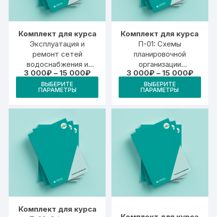
странице
стр
товара.
това
Комплект для курса
Комплект для курса
Эксплуатация и
П-01: Схемы
ремонт сетей
планировочной
водоснабжения и
организации
Диапазон
Диапа
3 000
₽
–
15 000
₽
3 000
₽
–
15 000
₽
водоотведения
земельного участка
цен:
цен:
Этот
Это
ВЫБЕРИТЕ
ВЫБЕРИТЕ
3
3
ПАРАМЕТРЫ
ПАРАМЕТРЫ
товар
тов
000₽
000₽
–
–
имеет
име
15
15
000₽
000₽
несколько
неск
вариаций.
вари
Опции
Опц
можно
мож
выбрать
выб
на
на
странице
стр
товара.
това
Комплект для курса
Комплект для курса