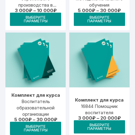
производства в
обучения
Диапазон
Диапа
3 000
₽
–
10 000
₽
5 000
₽
–
30 000
₽
дошкольных
цен:
цен:
Этот
Это
образовательных
ВЫБЕРИТЕ
ВЫБЕРИТЕ
3
5
ПАРАМЕТРЫ
ПАРАМЕТРЫ
товар
тов
000₽
000₽
учреждениях
–
–
имеет
име
10
30
000₽
000₽
несколько
неск
вариаций.
вари
Опции
Опц
можно
мож
выбрать
выб
на
на
странице
стр
товара.
това
Комплект для курса
Комплект для курса
Воспитатель
16844 Помощник
образовательной
воспитателя
организации
Диапа
3 000
₽
–
20 000
₽
Диапазон
5 000
₽
–
30 000
₽
цен:
Это
цен:
Этот
ВЫБЕРИТЕ
3
ВЫБЕРИТЕ
5
ПАРАМЕТРЫ
тов
ПАРАМЕТРЫ
000₽
товар
000₽