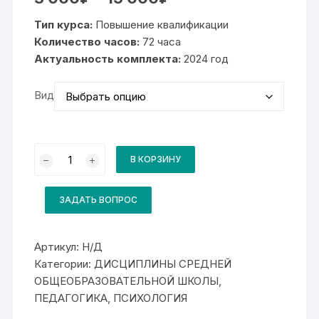
цен:
3
Тип курса:
Повышение квалификации
000₽
–
Количество часов:
72 часа
15
Актуальность комплекта:
000₽
2024 год
Вид
Количество
товара
В КОРЗИНУ
Комплект
для
курса
Формирующее
ЗАДАТЬ ВОПРОС
оценивание
как
современный
подход
Артикул:
Н/Д
к
Категории:
ДИСЦИПЛИНЫ СРЕДНЕЙ
оценке
учебных
ОБЩЕОБРАЗОВАТЕЛЬНОЙ ШКОЛЫ
,
достижений
обучающихся
ПЕДАГОГИКА, ПСИХОЛОГИЯ