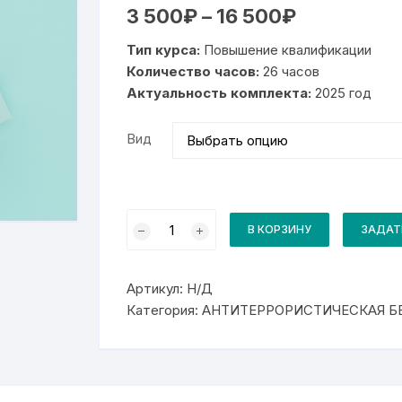
Диапазон
3 500
₽
–
16 500
₽
цен:
3
Тип курса:
Повышение квалификации
500₽
–
Количество часов:
26 часов
16
Актуальность комплекта:
500₽
2025 год
Вид
Количество
товара
В КОРЗИНУ
ЗАДАТ
Комплект
для
курса
Ответственный
Артикул:
Н/Д
за
антитеррористическую
Категория:
АНТИТЕРРОРИСТИЧЕСКАЯ Б
защищенность
объектов
ЖКХ
по
защите
от