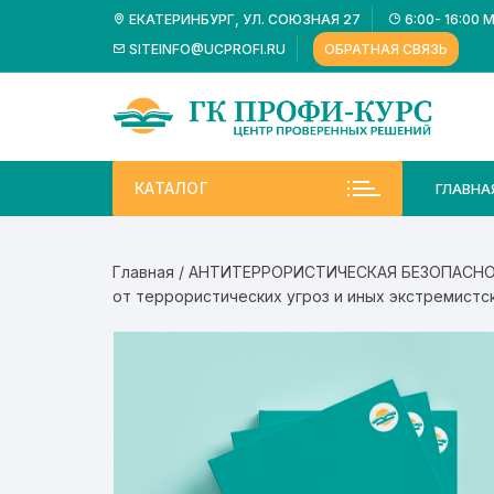
Перейти
ЕКАТЕРИНБУРГ, УЛ. СОЮЗНАЯ 27
6:00- 16:00 
к
SITEINFO@UCPROFI.RU
ОБРАТНАЯ СВЯЗЬ
содержимому
КАТАЛОГ
ГЛАВНА
Главная
/
АНТИТЕРРОРИСТИЧЕСКАЯ БЕЗОПАСН
от террористических угроз и иных экстремистс