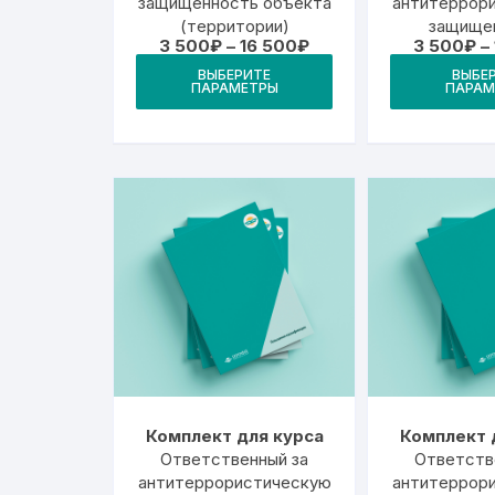
защищенность объекта
антитеррор
(территории)
защище
Диапазон
3 500
₽
–
16 500
₽
3 500
₽
–
предпр
цен:
Этот
(учрежде
ВЫБЕРИТЕ
ВЫБЕ
3
ПАРАМЕТРЫ
ПАРАМ
товар
500₽
защит
–
имеет
террорис
16
угроз 
500₽
несколько
экстрем
вариаций.
прояв
Опции
можно
выбрать
на
странице
товара.
Комплект для курса
Комплект 
Ответственный за
Ответств
антитеррористическую
антитеррор