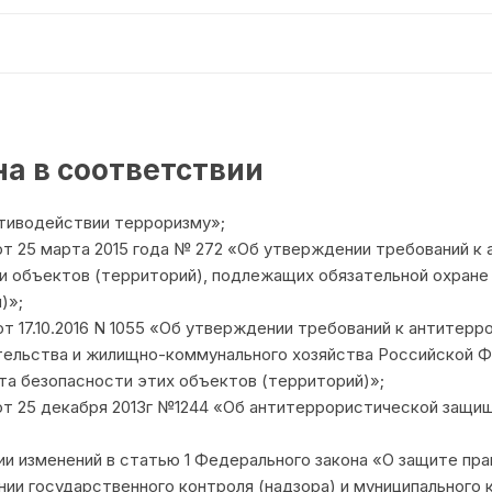
террористических
угроз
и
иных
экстремистских
проявлений
а в соответствии
отиводействии терроризму»;
т 25 марта 2015 года № 272 «Об утверждении требований 
и объектов (территорий), подлежащих обязательной охране 
)»;
т 17.10.2016 N 1055 «Об утверждении требований к антите
ельства и жилищно-коммунального хозяйства Российской Фе
та безопасности этих объектов (территорий)»;
т 25 декабря 2013г №1244 «Об антитеррористической защи
ии изменений в статью 1 Федерального закона «О защите пр
ии государственного контроля (надзора) и муниципального 