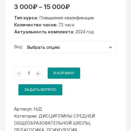
Диапазон
3 000
₽
–
15 000
₽
цен:
3
Тип курса:
Повышение квалификации
000₽
–
Количество часов:
72 часа
15
Актуальность комплекта:
000₽
2024 год
Вид
Количество
товара
В КОРЗИНУ
Комплект
для
курса
Сопровождение
ЗАДАТЬ ВОПРОС
обучающихся
при
написании
индивидуального
Артикул:
Н/Д
итогового
Категории:
ДИСЦИПЛИНЫ СРЕДНЕЙ
проекта
ОБЩЕОБРАЗОВАТЕЛЬНОЙ ШКОЛЫ
,
ПЕДАГОГИКА, ПСИХОЛОГИЯ