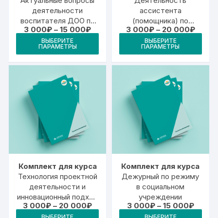
Деятельность
Актуальные вопросы
ассистента
деятельности
(помощника) по
воспитателя ДОО по
Диапа
Диапазон
3 000
₽
–
20 000
₽
3 000
₽
–
15 000
₽
организации
реализации ФГОС ДОО
цен:
цен:
Это
Этот
технической помощи
ВЫБЕРИТЕ
ВЫБЕРИТЕ
3
3
ПАРАМЕТРЫ
ПАРАМЕТРЫ
тов
товар
000₽
000₽
инвалидам и лицам с
–
–
ОВЗ в
име
имеет
20
15
образовательной
000₽
000₽
неск
несколько
организации
вари
вариаций.
Опц
Опции
мож
можно
выб
выбрать
на
на
стр
странице
това
товара.
Комплект для курса
Комплект для курса
Дежурный по режиму
Технология проектной
в социальном
деятельности и
учреждении
инновационный подход
Диапа
Диапазон
3 000
₽
–
15 000
₽
3 000
₽
–
20 000
₽
в управлении
цен:
цен:
Это
Этот
дошкольным
ВЫБЕРИТЕ
ВЫБЕРИТЕ