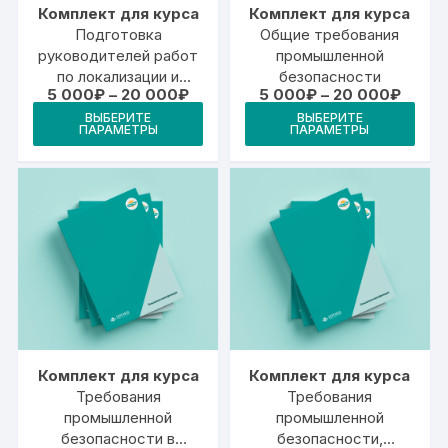
Комплект для курса
Комплект для курса
Подготовка
Общие требования
руководителей работ
промышленной
по локализации и
безопасности
Диапазон
Диапа
5 000
₽
–
20 000
₽
5 000
₽
–
20 000
₽
ликвидации
цен:
цен:
Этот
Это
последствий аварий на
ВЫБЕРИТЕ
ВЫБЕРИТЕ
5
5
ПАРАМЕТРЫ
ПАРАМЕТРЫ
товар
тов
000₽
000₽
угольных
–
–
предприятиях
имеет
име
20
20
000₽
000₽
несколько
неск
вариаций.
вари
Опции
Опц
можно
мож
выбрать
выб
на
на
странице
стр
товара.
това
Комплект для курса
Комплект для курса
Требования
Требования
промышленной
промышленной
безопасности в
безопасности,