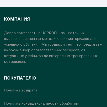
000₽
000₽
несколько
неск
вариаций.
вари
Опции
Опц
КОМПАНИЯ
можно
мож
выбрать
выб
на
на
Добро пожаловать в UCPROFI – ваш источник
странице
стр
высококачественных методических материалов для
товара.
това
успешного обучения! Мы гордимся тем, что предлагаем
широкий выбор образовательных ресурсов, от
актуальных учебников до интересных тренировочных
материалов.
ПОКУПАТЕЛЮ
Политика возврата
Политика конфиденциальности обработки