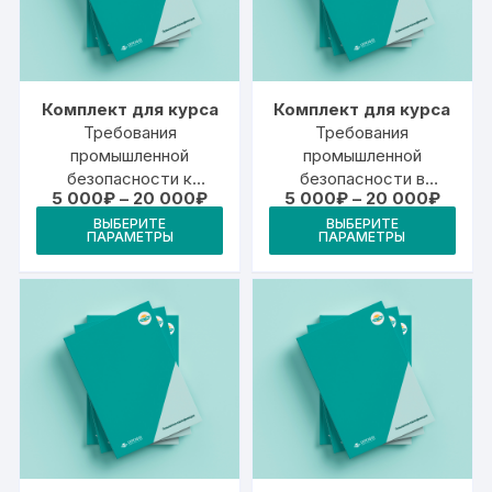
Комплект для курса
Комплект для курса
Требования
Требования
промышленной
промышленной
безопасности к
безопасности в
Диапазон
Диапа
5 000
₽
–
20 000
₽
5 000
₽
–
20 000
₽
оборудованию,
горнорудной
цен:
цен:
Этот
Это
работающему под
промышленности
ВЫБЕРИТЕ
ВЫБЕРИТЕ
5
5
ПАРАМЕТРЫ
ПАРАМЕТРЫ
товар
тов
000₽
000₽
давлением
–
–
имеет
име
20
20
000₽
000₽
несколько
неск
вариаций.
вари
Опции
Опц
можно
мож
выбрать
выб
на
на
странице
стр
товара.
това