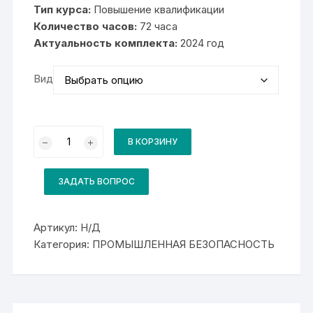
5
Тип курса:
Повышение квалификации
000₽
–
Количество часов:
72 часа
20
Актуальность комплекта:
000₽
2024 год
Вид
Количество
товара
В КОРЗИНУ
Комплект
для
курса
Требования
ЗАДАТЬ ВОПРОС
промышленной
безопасности
в
металлургической
Артикул:
Н/Д
промышленности
Категория:
ПРОМЫШЛЕННАЯ БЕЗОПАСНОСТЬ