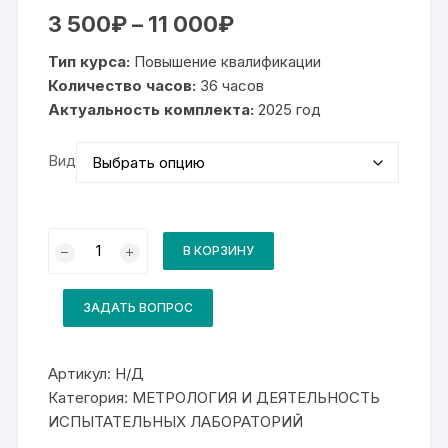
Диапазон
3 500
₽
–
11 000
₽
цен:
3
Тип курса:
Повышение квалификации
500₽
–
Количество часов:
36 часов
11
Актуальность комплекта:
000₽
2025 год
Вид
Количество
товара
В КОРЗИНУ
Комплект
для
курса
Внутренний
ЗАДАТЬ ВОПРОС
аудит
системы
менеджмента
лаборатории.
Артикул:
Н/Д
Анализ
Категория:
МЕТРОЛОГИЯ И ДЕЯТЕЛЬНОСТЬ
рисков
в
ИСПЫТАТЕЛЬНЫХ ЛАБОРАТОРИЙ
рамках
проведения