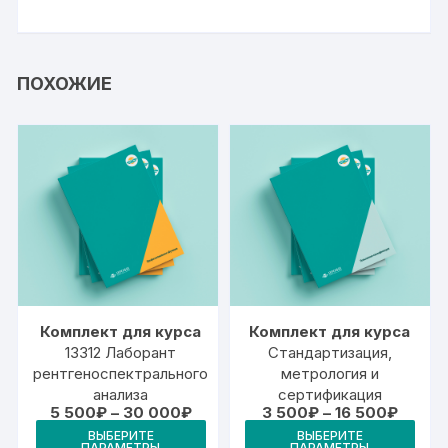
ПОХОЖИЕ
Комплект для курса
Комплект для курса
13312 Лаборант
Стандартизация,
рентгеноспектрального
метрология и
анализа
сертификация
Диапазон
Диапа
5 500
₽
–
30 000
₽
3 500
₽
–
16 500
₽
цен:
цен:
Этот
Это
ВЫБЕРИТЕ
ВЫБЕРИТЕ
5
3
ПАРАМЕТРЫ
ПАРАМЕТРЫ