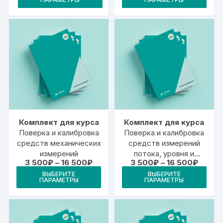
товар
тов
500₽
500₽
–
–
имеет
име
30
16
000₽
500₽
несколько
неск
вариаций.
вари
Опции
Опц
можно
мож
выбрать
выб
на
на
странице
стр
товара.
това
Комплект для курса
Комплект для курса
Поверка и калибровка
Поверка и калибровка
средств механических
средств измерений
измерений
потока, уровня и
Диапазон
Диапа
3 500
₽
–
16 500
₽
3 500
₽
–
16 500
₽
объема веществ
цен:
цен:
Этот
Это
ВЫБЕРИТЕ
ВЫБЕРИТЕ
3
3
ПАРАМЕТРЫ
ПАРАМЕТРЫ
товар
тов
500₽
500₽
–
–
имеет
име
16
16
500₽
500₽
несколько
неск
вариаций.
вари