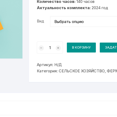
Количество часов:
140 часов
10
Актуальность комплекта:
000₽
2024 год
Вид
Количество
товара
В КОРЗИНУ
ЗАДАТ
Комплект
для
курса
10340
Артикул:
Н/Д
Аппаратчик
крупяного
Категория:
СЕЛЬСКОЕ ХОЗЯЙСТВО, ФЕР
производства