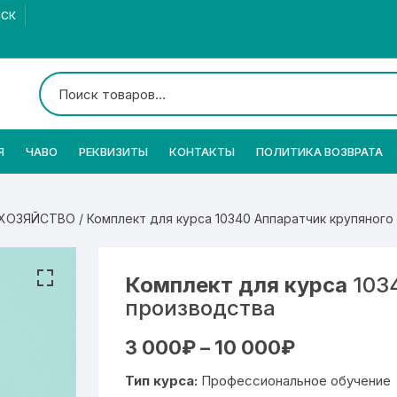
МСК
Я
ЧАВО
РЕКВИЗИТЫ
КОНТАКТЫ
ПОЛИТИКА ВОЗВРАТА
 ХОЗЯЙСТВО
/ Комплект для курса 10340 Аппаратчик крупяного
Комплект для курса
1034
производства
Диапазон
3 000
₽
–
10 000
₽
цен:
3
Тип курса:
Профессиональное обучение
000₽
–