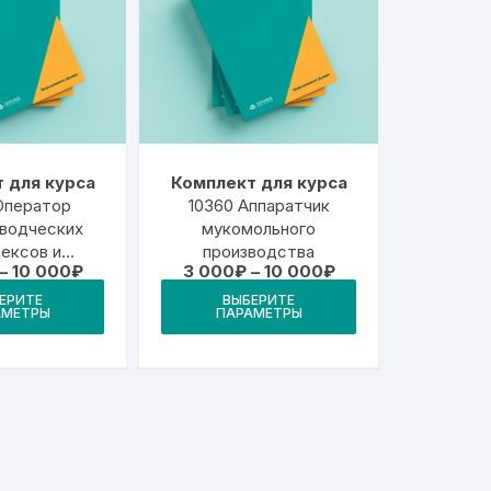
 для курса
Комплект для курса
Оператор
10360 Аппаратчик
водческих
мукомольного
ексов и
производства
Диапазон
Диапазон
–
10 000
₽
3 000
₽
–
10 000
₽
ированных
цен:
цен:
Этот
Этот
ерм
ЕРИТЕ
ВЫБЕРИТЕ
3
3
АМЕТРЫ
ПАРАМЕТРЫ
товар
товар
000₽
000₽
–
–
имеет
имеет
10
10
000₽
000₽
несколько
несколько
вариаций.
вариаций.
Опции
Опции
можно
можно
выбрать
выбрать