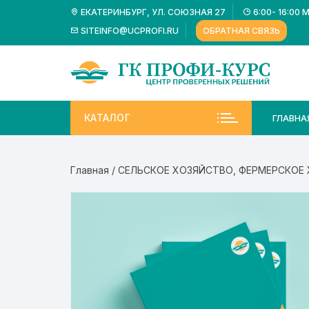
Перейти
ЕКАТЕРИНБУРГ, УЛ. СОЮЗНАЯ 27
6:00- 16:00 
к
SITEINFO@UCPROFI.RU
ОБРАТНАЯ СВЯЗЬ
содержимому
КАТАЛОГ
ГЛАВНА
Главная
/
СЕЛЬСКОЕ ХОЗЯЙСТВО, ФЕРМЕРСКОЕ