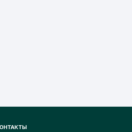
на
на
странице
странице
товара.
товара.
ОНТАКТЫ