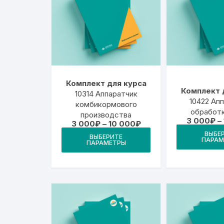
Комплект для курса
Комплект 
10314 Аппаратчик
10422 Ап
комбикормового
обработк
производства
3 000
₽
–
Диапазон
3 000
₽
–
10 000
₽
цен:
Этот
ВЫБЕ
ВЫБЕРИТЕ
3
ПАРАМ
ПАРАМЕТРЫ
товар
000₽
–
имеет
10
000₽
несколько
вариаций.
Опции
можно
выбрать