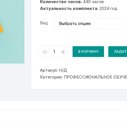
Количество часов:
440 часов
28
Актуальность комплекта:
000₽
2024 год
Вид
Количество
товара
В КОРЗИНУ
ЗАДАТ
Комплект
для
курса19479
Фрезеровщик
Артикул:
Н/Д
Категория:
ПРОФЕССИОНАЛЬНОЕ ОБУЧ