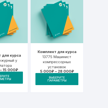
Комплект для курса
 для курса
13775 Машинист
ежурный у
компрессорных
латора
установок
Диапазон
–
15 000
₽
Диапазон
5 000
₽
–
28 000
₽
цен:
Этот
цен:
Этот
ЕРИТЕ
3
ВЫБЕРИТЕ
5
АМЕТРЫ
товар
000₽
ПАРАМЕТРЫ
товар
000₽
–
–
имеет
имеет
15
28
000₽
несколько
000₽
несколько
вариаций.
вариаций.
Опции
Опции