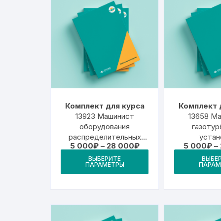
Комплект для курса
Комплект 
13923 Машинист
13658 М
оборудования
газотур
распределительных
устан
Диапазон
5 000
₽
–
28 000
₽
5 000
₽
–
нефтебаз
цен:
Этот
ВЫБЕРИТЕ
ВЫБЕ
5
ПАРАМЕТРЫ
ПАРАМ
товар
000₽
–
имеет
28
000₽
несколько
вариаций.
Опции