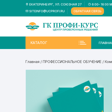
Перейти
ЕКАТЕРИНБУРГ, УЛ. СОЮЗНАЯ 27
6:00- 16:00 
к
SITEINFO@UCPROFI.RU
ОБРАТНАЯ СВЯЗЬ
содержимому
КАТАЛОГ
ГЛАВНА
Главная
/
ПРОФЕССИОНАЛЬНОЕ ОБУЧЕНИЕ
/ Ком