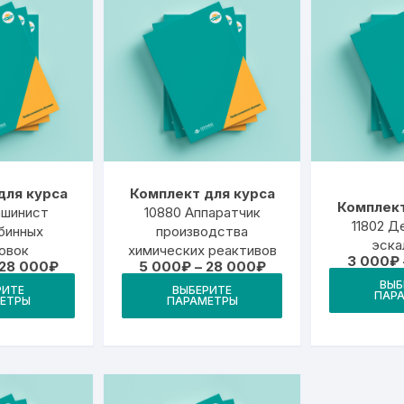
для курса
Комплект для курса
Комплект
ашинист
10880 Аппаратчик
11802 Д
бинных
производства
эска
овок
химических реактивов
3 000
₽
Диапазон
Диапазон
28 000
₽
5 000
₽
–
28 000
₽
цен:
цен:
Этот
Этот
ВЫБ
РИТЕ
ВЫБЕРИТЕ
5
5
ПАР
ЕТРЫ
ПАРАМЕТРЫ
товар
товар
000₽
000₽
–
–
имеет
имеет
28
28
000₽
000₽
несколько
несколько
вариаций.
вариаций.
Опции
Опции