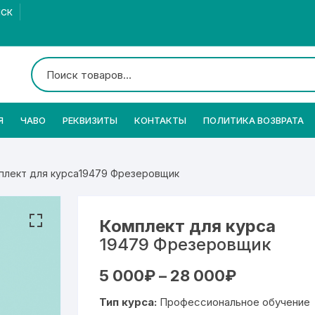
МСК
Я
ЧАВО
РЕКВИЗИТЫ
КОНТАКТЫ
ПОЛИТИКА ВОЗВРАТА
плект для курса19479 Фрезеровщик
Комплект для курса
19479 Фрезеровщик
Диапазон
5 000
₽
–
28 000
₽
цен:
5
Тип курса:
Профессиональное обучение
000₽
–