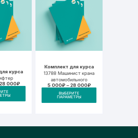
можно
можно
выбрать
выбрать
на
на
странице
странице
товара.
товара.
Комплект для курса
для курса
13788 Машинист крана
Лифтер
автомобильного
Диапазон
28 000
₽
Диапазон
5 000
₽
–
28 000
₽
цен:
Этот
цен:
Этот
РИТЕ
5
ВЫБЕРИТЕ
5
ЕТРЫ
товар
000₽
ПАРАМЕТРЫ
товар
000₽
–
–
имеет
имеет
28
28
000₽
несколько
000₽
несколько
вариаций.
вариаций.
Опции
Опции
можно
можно