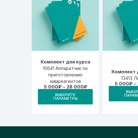
можно
выбрать
на
странице
товара.
Комплект для курса
10641 Аппаратчик по
Комплект 
приготовлению
13413 
химреагентов
5 000
₽
–
Диапазон
5 000
₽
–
28 000
₽
цен:
ВЫБЕ
Этот
ВЫБЕРИТЕ
5
ПАРАМ
ПАРАМЕТРЫ
товар
000₽
–
имеет
28
000₽
несколько
вариаций.
Опции
можно