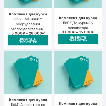
странице
стр
товара.
това
Комплект для курса
Комплект для курса
13923 Машинист
11802 Дежурный у
оборудования
эскалатора
распределительных
Диапа
3 000
₽
–
15 000
₽
Диапазон
5 000
₽
–
28 000
₽
нефтебаз
цен:
Это
цен:
Этот
ВЫБЕРИТЕ
3
ВЫБЕРИТЕ
5
ПАРАМЕТРЫ
тов
ПАРАМЕТРЫ
000₽
товар
000₽
–
–
име
имеет
15
28
000₽
неск
000₽
несколько
вари
вариаций.
Опц
Опции
мож
можно
выб
выбрать
на
на
стр
странице
това
товара.
Комплект для курса
Комплект для курса
10641 Аппаратчик по