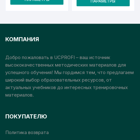
товар
ПАРАМЕТРЫ
000₽
тов
000₽
–
–
имеет
име
28
28
000₽
несколько
000₽
неск
вариаций.
вари
Опции
Опц
КОМПАНИЯ
можно
мож
выбрать
выб
на
на
Добро пожаловать в UCPROFI – ваш источник
странице
стр
высококачественных методических материалов для
товара.
това
успешного обучения! Мы гордимся тем, что предлагаем
широкий выбор образовательных ресурсов, от
актуальных учебников до интересных тренировочных
материалов.
ПОКУПАТЕЛЮ
Политика возврата