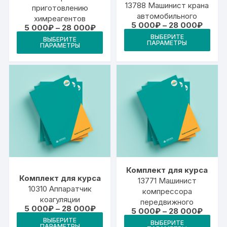
13788 Машинист крана
приготовлению
автомобильного
химреагентов
Диапа
5 000
₽
–
28 000
₽
Диапазон
5 000
₽
–
28 000
₽
цен:
Это
цен:
Этот
ВЫБЕРИТЕ
5
ВЫБЕРИТЕ
5
ПАРАМЕТРЫ
тов
ПАРАМЕТРЫ
000₽
товар
000₽
–
–
име
имеет
28
28
000₽
неск
000₽
несколько
вари
вариаций.
Опц
Опции
мож
можно
выб
выбрать
на
на
стр
странице
това
товара.
Комплект для курса
Комплект для курса
13771 Машинист
10310 Аппаратчик
компрессора
коагуляции
передвижного
Диапазон
5 000
₽
–
28 000
₽
Диапа
5 000
₽
–
28 000
₽
цен:
Этот
цен:
Это
ВЫБЕРИТЕ
5
ВЫБЕРИТЕ
5
ПАРАМЕТРЫ