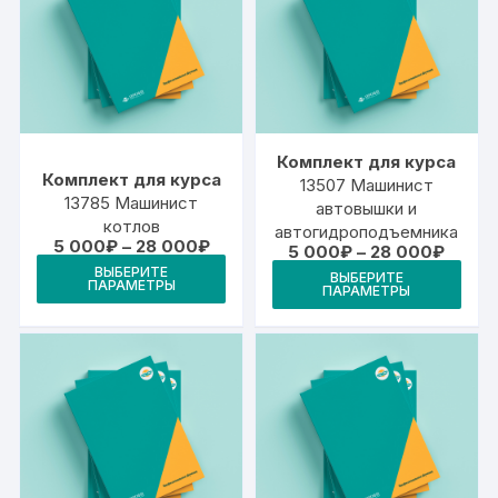
Комплект для курса
Комплект для курса
13507 Машинист
13785 Машинист
автовышки и
котлов
автогидроподъемника
Диапазон
5 000
₽
–
28 000
₽
Диапа
5 000
₽
–
28 000
₽
цен:
Этот
цен:
Это
ВЫБЕРИТЕ
5
ВЫБЕРИТЕ
5
ПАРАМЕТРЫ
товар
ПАРАМЕТРЫ
000₽
тов
000₽
–
–
имеет
име
28
28
000₽
несколько
000₽
неск
вариаций.
вари
Опции
Опц
можно
мож
выбрать
выб
на
на