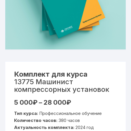
Комплект для курса
13775 Машинист
компрессорных установок
Диапазон
5 000
₽
–
28 000
₽
цен:
5
Тип курса:
Профессиональное обучение
000₽
–
Количество часов:
380 часов
28
Актуальность комплекта:
000₽
2024 год