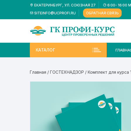
Перейти
ЕКАТЕРИНБУРГ, УЛ. СОЮЗНАЯ 27
6:00- 16:00 
к
SITEINFO@UCPROFI.RU
ОБРАТНАЯ СВЯЗЬ
содержимому
КАТАЛОГ
ГЛАВНА
Главная
/
ГОСТЕХНАДЗОР
/ Комплект для курса