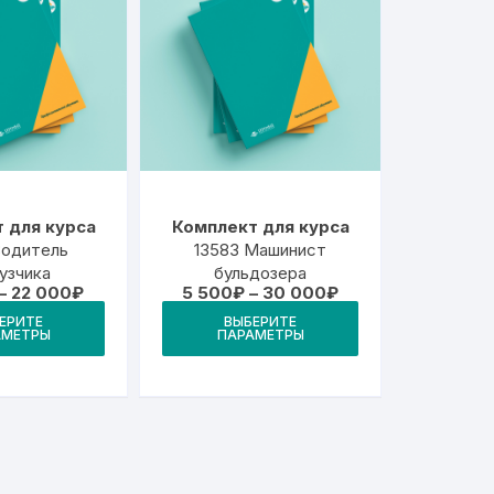
 для курса
Комплект для курса
Водитель
13583 Машинист
узчика
бульдозера
Диапазон
Диапазон
–
22 000
₽
5 500
₽
–
30 000
₽
цен:
цен:
Этот
Этот
ЕРИТЕ
ВЫБЕРИТЕ
5
5
АМЕТРЫ
ПАРАМЕТРЫ
товар
товар
500₽
500₽
–
–
имеет
имеет
22
30
000₽
000₽
несколько
несколько
вариаций.
вариаций.
Опции
Опции
можно
можно