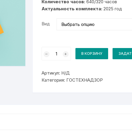
Количество часов:
640/320 часов
30
Актуальность комплекта:
000₽
2025 год
Вид
Количество
товара
В КОРЗИНУ
ЗАДАТ
Комплект
для
курса
13755
Артикул:
Н/Д
Машинист
катка
Категория:
ГОСТЕХНАДЗОР
самоходного
с
гладкими
вальцами