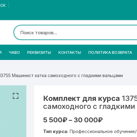
МСК
Я
ЧАВО
РЕКВИЗИТЫ
КОНТАКТЫ
ПОЛИТИКА ВОЗВРАТА
 13755 Машинист катка самоходного с гладкими вальцами
Комплект для курса
137
самоходного с гладкими
Диапазон
5 500
₽
–
30 000
₽
цен:
5
Тип курса:
Профессиональное обучение/
500₽
–