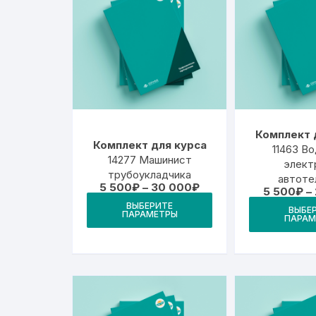
Комплект 
Комплект для курса
11463 В
14277 Машинист
элект
трубоукладчика
автоте
Диапазон
5 500
₽
–
30 000
₽
5 500
₽
–
цен:
Этот
ВЫБЕРИТЕ
5
ВЫБЕ
ПАРАМЕТРЫ
товар
500₽
ПАРАМ
–
имеет
30
000₽
несколько
вариаций.
Опции
можно