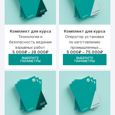
Комплект для курса
Комплект для курса
Технология и
Оператор установки
безопасность ведения
по изготовлению
взрывных работ
промышленных
Диапазон
Диапа
5 000
₽
–
28 000
₽
5 000
₽
–
75 000
₽
взрывчатых
цен:
цен:
Этот
Это
материалов
ВЫБЕРИТЕ
ВЫБЕРИТЕ
5
5
ПАРАМЕТРЫ
ПАРАМЕТРЫ
товар
тов
000₽
000₽
–
–
имеет
име
28
75
000₽
000₽
несколько
неск
вариаций.
вари
Опции
Опц
можно
мож
выбрать
выб
на
на
странице
стр