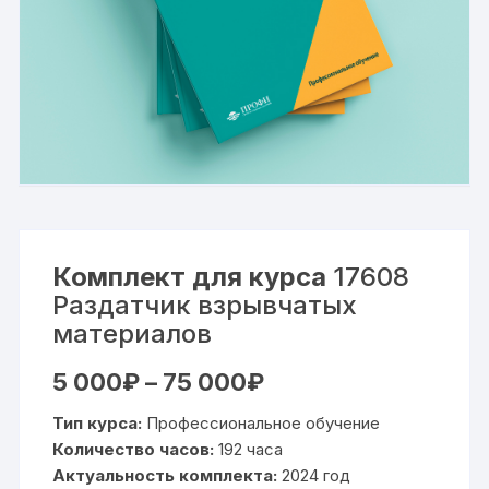
Комплект для курса
17608
Раздатчик взрывчатых
материалов
Диапазон
5 000
₽
–
75 000
₽
цен:
5
Тип курса:
Профессиональное обучение
000₽
–
Количество часов:
192 часа
75
Актуальность комплекта:
000₽
2024 год