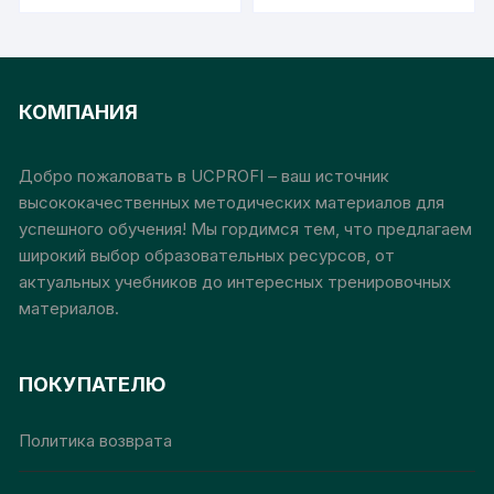
–
–
опасных по газу или
имеет
име
75
30
разрабатывающих
000₽
000₽
несколько
неск
пласты, опасные по
вариаций.
вари
взрывам пыли
Опции
Опц
КОМПАНИЯ
можно
мож
выбрать
выб
на
на
Добро пожаловать в UCPROFI – ваш источник
странице
стр
высококачественных методических материалов для
товара.
това
успешного обучения! Мы гордимся тем, что предлагаем
широкий выбор образовательных ресурсов, от
актуальных учебников до интересных тренировочных
материалов.
ПОКУПАТЕЛЮ
Политика возврата