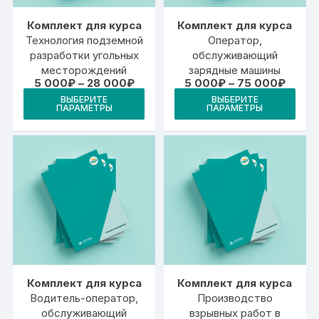
товара.
това
Комплект для курса
Комплект для курса
Технология подземной
Оператор,
разработки угольных
обслуживающий
месторождений
зарядные машины
Диапазон
Диапа
5 000
₽
–
28 000
₽
5 000
₽
–
75 000
₽
цен:
цен:
Этот
Это
ВЫБЕРИТЕ
ВЫБЕРИТЕ
5
5
ПАРАМЕТРЫ
ПАРАМЕТРЫ
товар
тов
000₽
000₽
–
–
имеет
име
28
75
000₽
000₽
несколько
неск
вариаций.
вари
Опции
Опц
можно
мож
выбрать
выб
на
на
странице
стр
товара.
това
Комплект для курса
Комплект для курса
Водитель-оператор,
Производство
обслуживающий
взрывных работ в