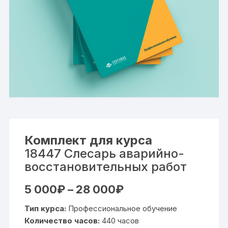
Комплект для курса
18447 Слесарь аварийно-
восстановительных работ
Диапазон
5 000
₽
–
28 000
₽
цен:
5
Тип курса:
Профессиональное обучение
000₽
–
Количество часов:
440 часов
28