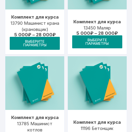
странице
стр
товара.
това
Комплект для курса
Комплект для курса
13790 Машинист крана
13450 Маляр
(крановщик)
Диапа
5 000
₽
–
28 000
₽
Диапазон
5 000
₽
–
28 000
₽
цен:
Это
цен:
Этот
ВЫБЕРИТЕ
5
ВЫБЕРИТЕ
5
ПАРАМЕТРЫ
тов
ПАРАМЕТРЫ
000₽
товар
000₽
–
–
име
имеет
28
28
000₽
неск
000₽
несколько
вари
вариаций.
Опц
Опции
мож
можно
выб
выбрать
на
на
стр
странице
това
товара.
Комплект для курса
Комплект для курса
13785 Машинист
11196 Бетонщик
котлов