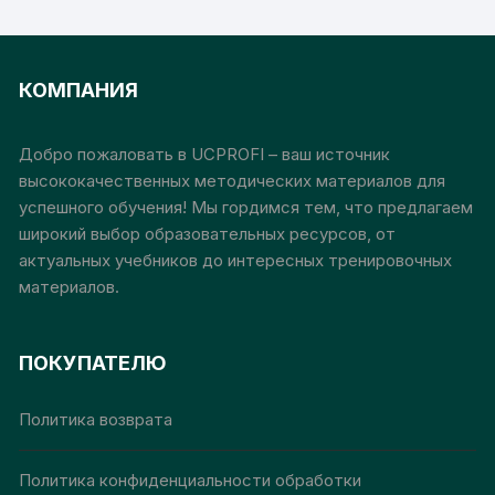
000₽
несколько
000₽
неск
вариаций.
вари
Опции
Опц
КОМПАНИЯ
можно
мож
выбрать
выб
на
на
Добро пожаловать в UCPROFI – ваш источник
странице
стр
высококачественных методических материалов для
товара.
това
успешного обучения! Мы гордимся тем, что предлагаем
широкий выбор образовательных ресурсов, от
актуальных учебников до интересных тренировочных
материалов.
ПОКУПАТЕЛЮ
Политика возврата
Политика конфиденциальности обработки