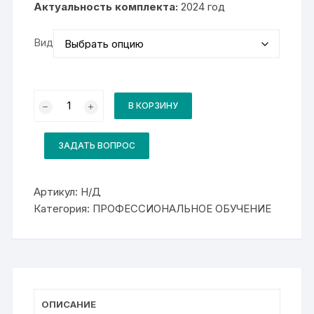
Актуальность комплекта:
000₽
2024 год
Вид
Количество
товара
В КОРЗИНУ
Комплект
для
курса
18447
ЗАДАТЬ ВОПРОС
Слесарь
аварийно-
восстановительных
работ
Артикул:
Н/Д
Категория:
ПРОФЕССИОНАЛЬНОЕ ОБУЧЕНИЕ
ОПИСАНИЕ