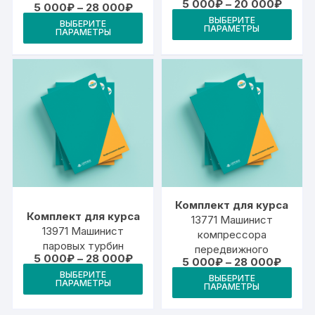
Диапа
5 000
₽
–
20 000
₽
Диапазон
5 000
₽
–
28 000
₽
цен:
Это
цен:
Этот
ВЫБЕРИТЕ
5
ВЫБЕРИТЕ
5
ПАРАМЕТРЫ
тов
ПАРАМЕТРЫ
000₽
товар
000₽
–
–
име
имеет
20
28
000₽
неск
000₽
несколько
вари
вариаций.
Опц
Опции
мож
можно
выб
выбрать
на
на
стр
странице
това
товара.
Комплект для курса
Комплект для курса
13771 Машинист
13971 Машинист
компрессора
паровых турбин
передвижного
Диапазон
5 000
₽
–
28 000
₽
Диапа
5 000
₽
–
28 000
₽
цен:
Этот
цен:
Это
ВЫБЕРИТЕ
5
ВЫБЕРИТЕ
5
ПАРАМЕТРЫ
товар
ПАРАМЕТРЫ
000₽
тов
000₽
–
–
имеет
име
28
28