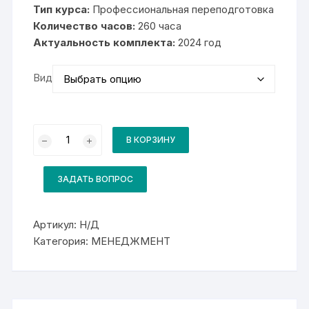
5
Тип курса:
Профессиональная переподготовка
000₽
–
Количество часов:
260 часа
28
Актуальность комплекта:
000₽
2024 год
Вид
Количество
товара
В КОРЗИНУ
Комплект
для
курса
Административно-
ЗАДАТЬ ВОПРОС
хозяйственное
сопровождение
деятельности
организации
Артикул:
Н/Д
Категория:
МЕНЕДЖМЕНТ