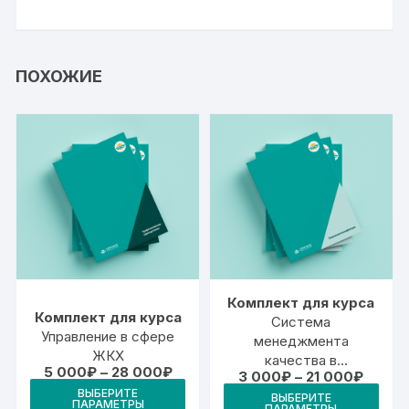
ПОХОЖИЕ
Комплект для курса
Комплект для курса
Система
Управление в сфере
менеджмента
ЖКХ
качества в
Диапазон
5 000
₽
–
28 000
₽
Диапа
3 000
₽
–
21 000
₽
соответствии с
цен:
Этот
цен:
Это
ВЫБЕРИТЕ
5
требованиями ISO
ВЫБЕРИТЕ
3
ПАРАМЕТРЫ
ПАРАМЕТРЫ