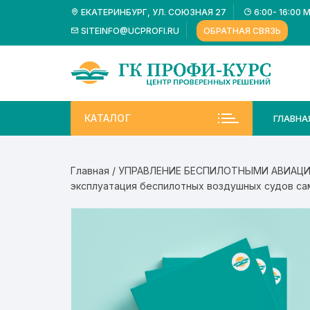
Перейти
ЕКАТЕРИНБУРГ, УЛ. СОЮЗНАЯ 27
6:00- 16:00 
к
SITEINFO@UCPROFI.RU
ОБРАТНАЯ СВЯЗЬ
содержимому
КАТАЛОГ
ГЛАВНА
Главная
/
УПРАВЛЕНИЕ БЕСПИЛОТНЫМИ АВИАЦ
эксплуатация беспилотных воздушных судов сам