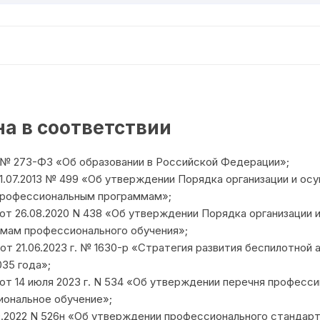
взлетной
массой
30
килограммов
и
менее
а в соответствии
2 № 273-ФЗ «Об образовании в Российской Федерации»;
1.07.2013 № 499 «Об утверждении Порядка организации и ос
профессиональным программам»;
т 26.08.2020 N 438 «Об утверждении Порядка организации 
мам профессионального обучения»;
 21.06.2023 г. № 1630-р «Стратегия развития беспилотной
035 года»;
т 14 июля 2023 г. N 534 «Об утверждении перечня професси
ональное обучение»;
9.2022 N 526н «Об утверждении профессионального стандарт