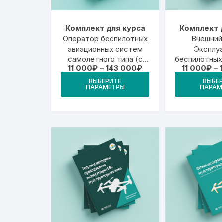
Комплект для курса
Комплект 
Оператор беспилотных
Внешний
авиационных систем
Эксплу
самолетного типа (с
беспилотных
Диапазон
11 000
₽
–
143 000
₽
11 000
₽
–
максимальной взлетной
судов мульт
цен:
Этот
массой 30 килограммов
типа с мак
ВЫБЕРИТЕ
ВЫБЕ
11
ПАРАМЕТРЫ
ПАРАМ
товар
000₽
и менее)
взлетной 
–
имеет
килограммо
143
000₽
несколько
вариаций.
Опции
можно
выбрать
на
странице
товара.