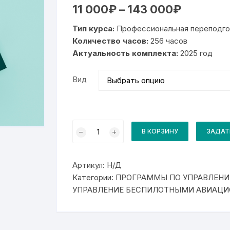
Диапазон
11 000
₽
–
143 000
₽
цен:
11
Тип курса:
Профессиональная переподго
000₽
–
Количество часов:
256 часов
143
Актуальность комплекта:
2025 год
000₽
Вид
Количество
товара
В КОРЗИНУ
ЗАДАТ
Комплект
для
курса
Летная
Артикул:
Н/Д
эксплуатация
беспилотных
Категории:
ПРОГРАММЫ ПО УПРАВЛЕНИ
воздушных
УПРАВЛЕНИЕ БЕСПИЛОТНЫМИ АВИАЦ
судов
самолетного
типа
с
максимальной