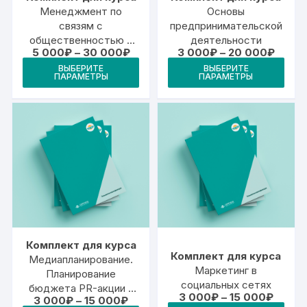
Менеджмент по
Основы
связям с
предпринимательской
общественностью и
деятельности
Диапазон
Диапа
5 000
₽
–
30 000
₽
3 000
₽
–
20 000
₽
рекламе
цен:
цен:
Этот
Это
ВЫБЕРИТЕ
ВЫБЕРИТЕ
5
3
ПАРАМЕТРЫ
ПАРАМЕТРЫ
товар
тов
000₽
000₽
–
–
имеет
име
30
20
000₽
000₽
несколько
неск
вариаций.
вари
Опции
Опц
можно
мож
выбрать
выб
на
на
странице
стр
товара.
това
Комплект для курса
Комплект для курса
Медиапланирование.
Маркетинг в
Планирование
социальных сетях
бюджета PR-акции и
Диапа
3 000
₽
–
15 000
₽
Диапазон
3 000
₽
–
15 000
₽
PR-кампаний и оценка
цен: