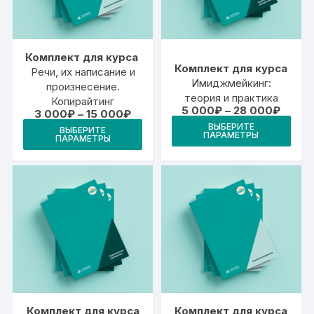
на
на
странице
стр
товара.
това
Комплект для курса
Комплект для курса
Речи, их написание и
Имиджмейкинг:
произнесение.
теория и практика
Копирайтинг
Диапа
5 000
₽
–
28 000
₽
Диапазон
3 000
₽
–
15 000
₽
цен:
Это
цен:
Этот
ВЫБЕРИТЕ
5
ВЫБЕРИТЕ
3
ПАРАМЕТРЫ
тов
ПАРАМЕТРЫ
000₽
товар
000₽
–
–
име
имеет
28
15
000₽
неск
000₽
несколько
вари
вариаций.
Опц
Опции
мож
можно
выб
выбрать
на
на
стр
странице
това
товара.
Комплект для курса
Комплект для курса