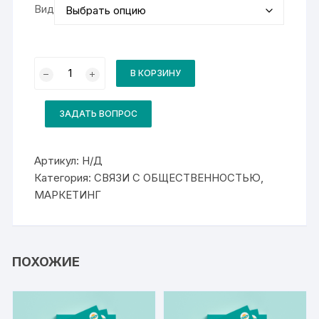
Вид
Количество
товара
В КОРЗИНУ
Комплект
для
курса
Менеджмент
ЗАДАТЬ ВОПРОС
Артикул:
Н/Д
Категория:
СВЯЗИ С ОБЩЕСТВЕННОСТЬЮ,
МАРКЕТИНГ
ПОХОЖИЕ