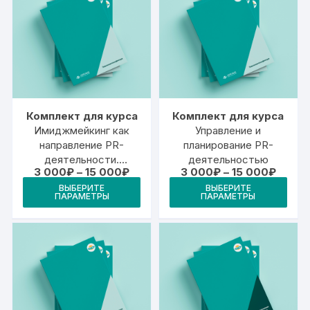
Комплект для курса
Комплект для курса
Имиджмейкинг как
Управление и
направление PR-
планирование PR-
деятельности.
деятельностью
Диапазон
Диапа
3 000
₽
–
15 000
₽
3 000
₽
–
15 000
₽
Профессиональный
цен:
цен:
Этот
Это
имидж
ВЫБЕРИТЕ
ВЫБЕРИТЕ
3
3
ПАРАМЕТРЫ
ПАРАМЕТРЫ
товар
тов
000₽
000₽
–
–
имеет
име
15
15
000₽
000₽
несколько
неск
вариаций.
вари
Опции
Опц
можно
мож
выбрать
выб