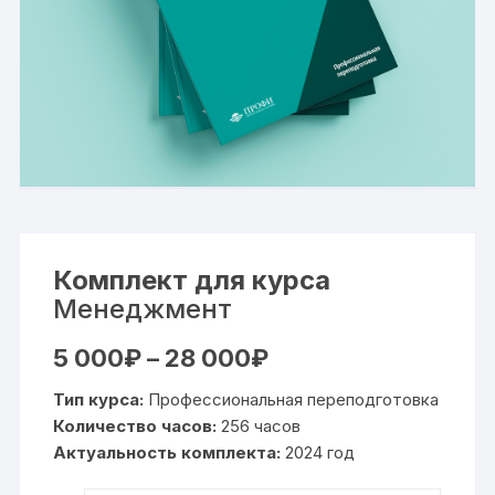
Комплект для курса
Менеджмент
Диапазон
5 000
₽
–
28 000
₽
цен:
5
Тип курса:
Профессиональная переподготовка
000₽
–
Количество часов:
256 часов
28
Актуальность комплекта:
000₽
2024 год