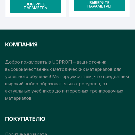
Это
цен:
Этот
ВЫБЕРИТЕ
3
эффективности PR
ВЫБЕРИТЕ
3
ПАРАМЕТРЫ
тов
ПАРАМЕТРЫ
000₽
товар
000₽
–
–
име
имеет
15
15
000₽
неск
000₽
несколько
вари
вариаций.
Опц
Опции
КОМПАНИЯ
мож
можно
выб
выбрать
на
на
Добро пожаловать в UCPROFI – ваш источник
стр
странице
высококачественных методических материалов для
това
товара.
успешного обучения! Мы гордимся тем, что предлагаем
широкий выбор образовательных ресурсов, от
актуальных учебников до интересных тренировочных
материалов.
ПОКУПАТЕЛЮ
Политика возврата