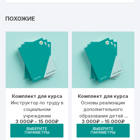
ПОХОЖИЕ
Комплект для курса
Комплект для курса
Инструктор по труду в
Основы реализации
социальном
дополнительного
учреждении
образования детей в
Диапазон
Диапа
3 000
₽
–
15 000
₽
3 000
₽
–
15 000
₽
дошкольной
цен:
цен:
Этот
Это
организации
ВЫБЕРИТЕ
ВЫБЕРИТЕ
3
3
ПАРАМЕТРЫ
ПАРАМЕТРЫ
товар
тов
000₽
000₽
(физическое развитие)
–
–