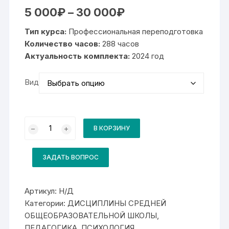
Диапазон
5 000
₽
–
30 000
₽
цен:
5
Тип курса:
Профессиональная переподготовка
000₽
–
Количество часов:
288 часов
30
Актуальность комплекта:
000₽
2024 год
Вид
Количество
товара
В КОРЗИНУ
Комплект
для
курса
Организация
ЗАДАТЬ ВОПРОС
воспитательной
деятельности
в
образовательной
Артикул:
Н/Д
организации
Категории:
ДИСЦИПЛИНЫ СРЕДНЕЙ
ОБЩЕОБРАЗОВАТЕЛЬНОЙ ШКОЛЫ
,
ПЕДАГОГИКА, ПСИХОЛОГИЯ