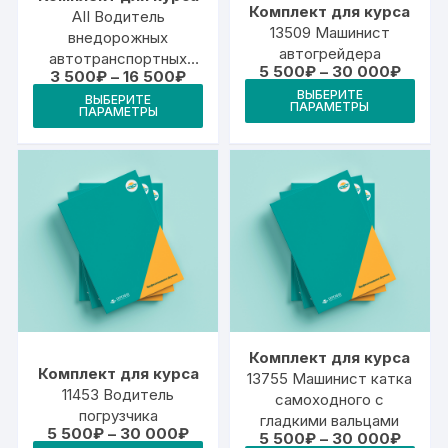
Комплект для курса
АII Водитель
13509 Машинист
внедорожных
автогрейдера
автотранспортных
Диапа
5 500
₽
–
30 000
₽
Диапазон
3 500
₽
–
16 500
₽
средств
цен:
Это
цен:
Этот
ВЫБЕРИТЕ
5
ВЫБЕРИТЕ
3
ПАРАМЕТРЫ
тов
ПАРАМЕТРЫ
500₽
товар
500₽
–
–
име
имеет
30
16
000₽
неск
500₽
несколько
вари
вариаций.
Опц
Опции
мож
можно
выб
выбрать
на
на
стр
странице
това
товара.
Комплект для курса
Комплект для курса
13755 Машинист катка
11453 Водитель
самоходного с
погрузчика
гладкими вальцами
Диапазон
5 500
₽
–
30 000
₽
Диапа
5 500
₽
–
30 000
₽
цен: