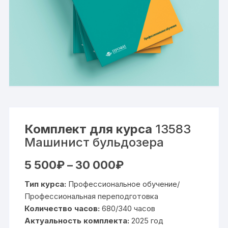
Комплект для курса
13583
Машинист бульдозера
Диапазон
5 500
₽
–
30 000
₽
цен:
5
Тип курса:
Профессиональное обучение/
500₽
–
Профессиональная переподготовка
30
Количество часов:
680/340 часов
000₽
Актуальность комплекта:
2025 год