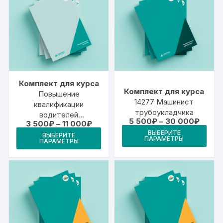
Комплект для курса
Комплект для курса
Повышение
14277 Машинист
квалификации
трубоукладчика
водителей
Диапа
5 500
₽
–
30 000
₽
Диапазон
3 500
₽
–
11 000
₽
(машинистов)
цен:
Это
цен:
Этот
ВЫБЕРИТЕ
5
самоходных машин
ВЫБЕРИТЕ
3
ПАРАМЕТРЫ
тов
ПАРАМЕТРЫ
500₽
товар
500₽
–
–
име
имеет
30
11
000₽
неск
000₽
несколько
вари
вариаций.
Опц
Опции
мож
можно
выб
выбрать