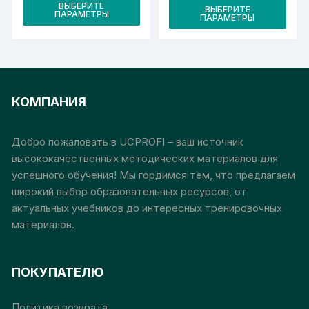
Этот
цен:
Это
ВЫБЕРИТЕ
5
ВЫБЕРИТЕ
5
ПАРАМЕТРЫ
товар
ПАРАМЕТРЫ
500₽
тов
500₽
–
–
имеет
име
30
30
000₽
несколько
000₽
неск
вариаций.
вари
Опции
Опц
КОМПАНИЯ
можно
мож
выбрать
выб
на
на
Добро пожаловать в UCPROFI – ваш источник
странице
стр
высококачественных методических материалов для
товара.
това
успешного обучения! Мы гордимся тем, что предлагаем
широкий выбор образовательных ресурсов, от
актуальных учебников до интересных тренировочных
материалов.
ПОКУПАТЕЛЮ
Политика возврата